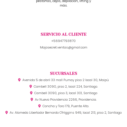
pestañas, cejas, depilación, lifting y
más.
SERVICIO AL CLIENTE
+56947793870
Majosecret.ventas@gmail.com
SUCURSALES
Avenida 5 de abril 33 mall Pumay piso 2 local 30, Maipú
Cambell 3090, piso 2, local 224, Santiago.
Cambell 3090, piso 3, local 301, Santiago
Av Nueva Providencia 2266, Providencia.
Concha y Toro 179, Puente Alto.
Av. Alameda Libertador Bernardo O'Higgins 949, local 213, piso 2, Santiago