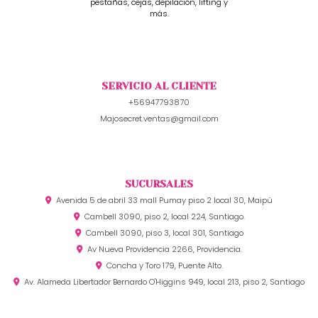
pestañas, cejas, depilación, lifting y
más.
SERVICIO AL CLIENTE
+56947793870
Majosecret.ventas@gmail.com
SUCURSALES
Avenida 5 de abril 33 mall Pumay piso 2 local 30, Maipú
Cambell 3090, piso 2, local 224, Santiago.
Cambell 3090, piso 3, local 301, Santiago
Av Nueva Providencia 2266, Providencia.
Concha y Toro 179, Puente Alto.
Av. Alameda Libertador Bernardo O'Higgins 949, local 213, piso 2, Santiago