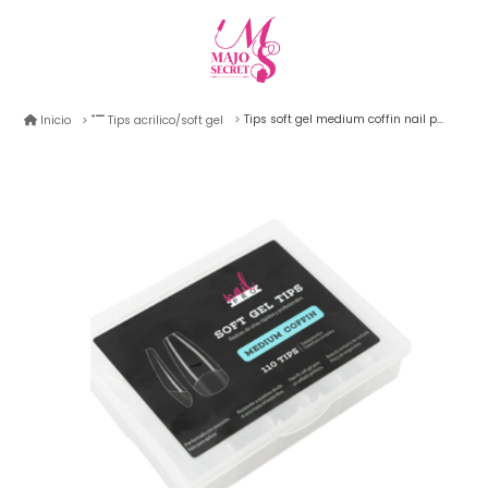
Tips soft gel medium coffin nail pro 110unid
Inicio
Tips acrilico/soft gel