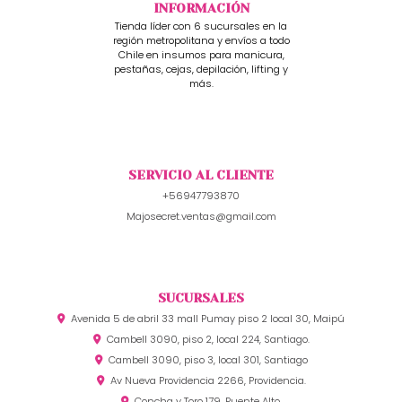
INFORMACIÓN
Tienda líder con 6 sucursales en la
región metropolitana y envíos a todo
Chile en insumos para manicura,
pestañas, cejas, depilación, lifting y
más.
SERVICIO AL CLIENTE
+56947793870
Majosecret.ventas@gmail.com
SUCURSALES
Avenida 5 de abril 33 mall Pumay piso 2 local 30, Maipú
Cambell 3090, piso 2, local 224, Santiago.
Cambell 3090, piso 3, local 301, Santiago
Av Nueva Providencia 2266, Providencia.
Concha y Toro 179, Puente Alto.