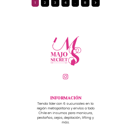
1
2
3
4
..
8
INFORMACIÓN
Tienda líder con 6 sucursales en la
región metropolitana y envíos a todo
Chile en insumos para manicura,
pestañas, cejas, depilación, lifting y
más.