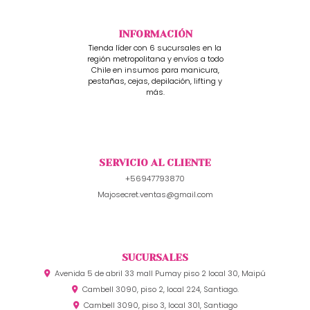
INFORMACIÓN
Tienda líder con 6 sucursales en la
región metropolitana y envíos a todo
Chile en insumos para manicura,
pestañas, cejas, depilación, lifting y
más.
SERVICIO AL CLIENTE
+56947793870
Majosecret.ventas@gmail.com
SUCURSALES
Avenida 5 de abril 33 mall Pumay piso 2 local 30, Maipú
Cambell 3090, piso 2, local 224, Santiago.
Cambell 3090, piso 3, local 301, Santiago