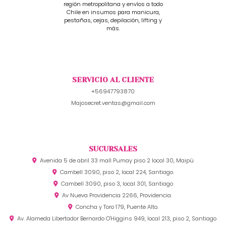
región metropolitana y envíos a todo
Chile en insumos para manicura,
pestañas, cejas, depilación, lifting y
más.
SERVICIO AL CLIENTE
+56947793870
Majosecret.ventas@gmail.com
SUCURSALES
Avenida 5 de abril 33 mall Pumay piso 2 local 30, Maipú
Cambell 3090, piso 2, local 224, Santiago.
Cambell 3090, piso 3, local 301, Santiago
Av Nueva Providencia 2266, Providencia.
Concha y Toro 179, Puente Alto.
Av. Alameda Libertador Bernardo O'Higgins 949, local 213, piso 2, Santiago