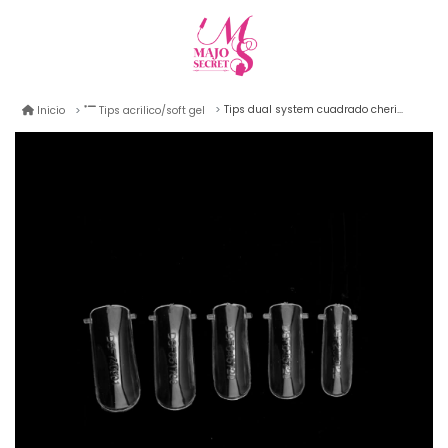
Tips dual system cuadrado cherimoya 120unid (plastic form)
Inicio
Tips acrilico/soft gel