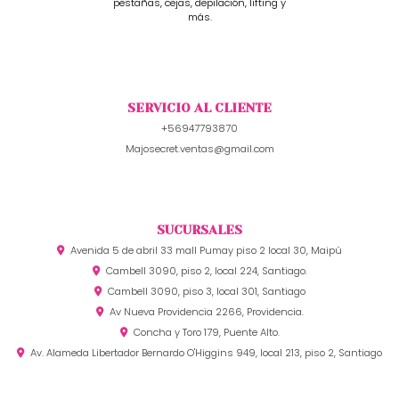
pestañas, cejas, depilación, lifting y
más.
SERVICIO AL CLIENTE
+56947793870
Majosecret.ventas@gmail.com
SUCURSALES
Avenida 5 de abril 33 mall Pumay piso 2 local 30, Maipú
Cambell 3090, piso 2, local 224, Santiago.
Cambell 3090, piso 3, local 301, Santiago
Av Nueva Providencia 2266, Providencia.
Concha y Toro 179, Puente Alto.
Av. Alameda Libertador Bernardo O'Higgins 949, local 213, piso 2, Santiago