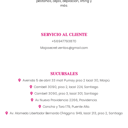
pestañas, cejas, depilación, lifting y
más.
SERVICIO AL CLIENTE
+56947793870
Majosecret.ventas@gmail.com
SUCURSALES
Avenida 5 de abril 33 mall Pumay piso 2 local 30, Maipú
Cambell 3090, piso 2, local 224, Santiago.
Cambell 3090, piso 3, local 301, Santiago
Av Nueva Providencia 2266, Providencia.
Concha y Toro 179, Puente Alto.
Av. Alameda Libertador Bernardo O'Higgins 949, local 213, piso 2, Santiago