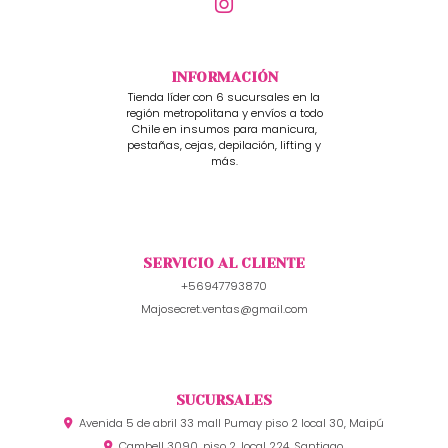
INFORMACIÓN
Tienda líder con 6 sucursales en la
región metropolitana y envíos a todo
Chile en insumos para manicura,
pestañas, cejas, depilación, lifting y
más.
SERVICIO AL CLIENTE
+56947793870
Majosecret.ventas@gmail.com
SUCURSALES
Avenida 5 de abril 33 mall Pumay piso 2 local 30, Maipú
Cambell 3090, piso 2, local 224, Santiago.