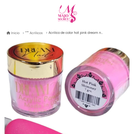
Acrilico de color hot pink dream nail 7gr
Inicio
Acrílicos