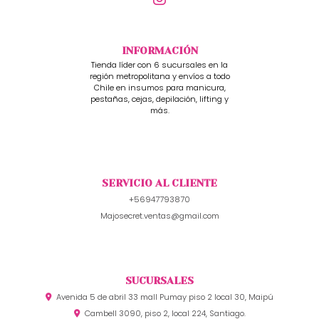
INFORMACIÓN
Tienda líder con 6 sucursales en la
región metropolitana y envíos a todo
Chile en insumos para manicura,
pestañas, cejas, depilación, lifting y
más.
SERVICIO AL CLIENTE
+56947793870
Majosecret.ventas@gmail.com
SUCURSALES
Avenida 5 de abril 33 mall Pumay piso 2 local 30, Maipú
Cambell 3090, piso 2, local 224, Santiago.