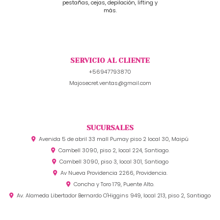
pestañas, cejas, depilación, lifting y
más.
SERVICIO AL CLIENTE
+56947793870
Majosecret.ventas@gmail.com
SUCURSALES
Avenida 5 de abril 33 mall Pumay piso 2 local 30, Maipú
Cambell 3090, piso 2, local 224, Santiago.
Cambell 3090, piso 3, local 301, Santiago
Av Nueva Providencia 2266, Providencia.
Concha y Toro 179, Puente Alto.
Av. Alameda Libertador Bernardo O'Higgins 949, local 213, piso 2, Santiago