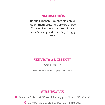
INFORMACIÓN
Tienda líder con 6 sucursales en la
región metropolitana y envíos a todo
Chile en insumos para manicura,
pestañas, cejas, depilación, lifting y
más.
SERVICIO AL CLIENTE
+56947793870
Majosecret.ventas@gmail.com
SUCURSALES
Avenida 5 de abril 33 mall Pumay piso 2 local 30, Maipú
Cambell 3090, piso 2, local 224, Santiago.