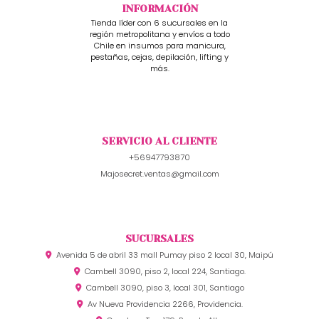
INFORMACIÓN
Tienda líder con 6 sucursales en la
región metropolitana y envíos a todo
Chile en insumos para manicura,
pestañas, cejas, depilación, lifting y
más.
SERVICIO AL CLIENTE
+56947793870
Majosecret.ventas@gmail.com
SUCURSALES
Avenida 5 de abril 33 mall Pumay piso 2 local 30, Maipú
Cambell 3090, piso 2, local 224, Santiago.
Cambell 3090, piso 3, local 301, Santiago
Av Nueva Providencia 2266, Providencia.