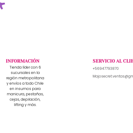
INFORMACIÓN
SERVICIO AL CLI
Tienda líder con 6
+56947793870
sucursales en la
Majosecret.ventas@g
región metropolitana
y envíos a todo Chile
en insumos para
manicura, pestañas,
cejas, depilación,
lifting y más.