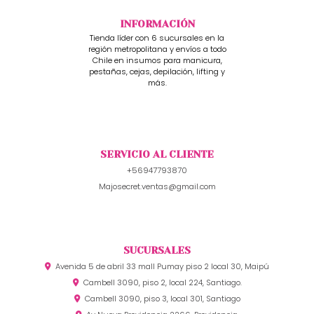
INFORMACIÓN
Tienda líder con 6 sucursales en la
región metropolitana y envíos a todo
Chile en insumos para manicura,
pestañas, cejas, depilación, lifting y
más.
SERVICIO AL CLIENTE
+56947793870
Majosecret.ventas@gmail.com
SUCURSALES
Avenida 5 de abril 33 mall Pumay piso 2 local 30, Maipú
Cambell 3090, piso 2, local 224, Santiago.
Cambell 3090, piso 3, local 301, Santiago