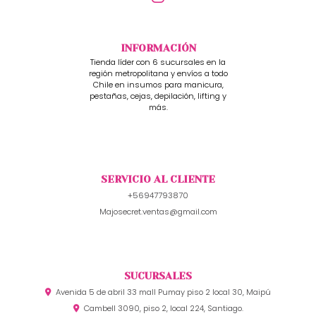
INFORMACIÓN
Tienda líder con 6 sucursales en la
región metropolitana y envíos a todo
Chile en insumos para manicura,
pestañas, cejas, depilación, lifting y
más.
SERVICIO AL CLIENTE
+56947793870
Majosecret.ventas@gmail.com
SUCURSALES
Avenida 5 de abril 33 mall Pumay piso 2 local 30, Maipú
Cambell 3090, piso 2, local 224, Santiago.