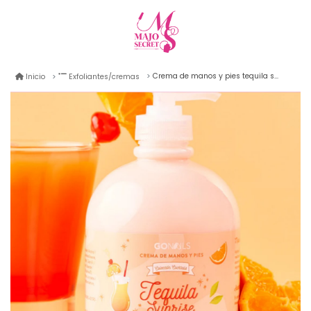
Crema de manos y pies tequila sunrise gonails 500ml
Inicio
Exfoliantes/cremas