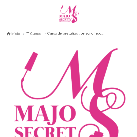
Curso de pestañas : personalizado lifting de pestañas
Inicio
Cursos