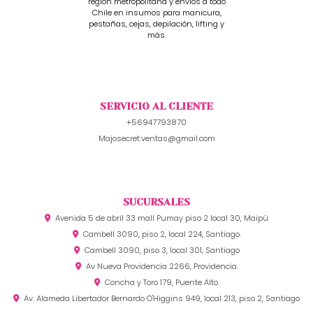
región metropolitana y envíos a todo
Chile en insumos para manicura,
pestañas, cejas, depilación, lifting y
más.
SERVICIO AL CLIENTE
+56947793870
Majosecret.ventas@gmail.com
SUCURSALES
Avenida 5 de abril 33 mall Pumay piso 2 local 30, Maipú
Cambell 3090, piso 2, local 224, Santiago.
Cambell 3090, piso 3, local 301, Santiago
Av Nueva Providencia 2266, Providencia.
Concha y Toro 179, Puente Alto.
Av. Alameda Libertador Bernardo O'Higgins 949, local 213, piso 2, Santiago