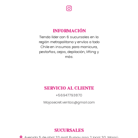
INFORMACIÓN
Tienda líder con 6 sucursales en la
región metropolitana y envíos a todo
Chile en insumos para manicura,
pestañas, cejas, depilación, lifting y
más.
SERVICIO AL CLIENTE
+56947793870
Majosecret.ventas@gmail.com
SUCURSALES
Avenida 5 de abril 33 mall Pumay piso 2 local 30, Maipú