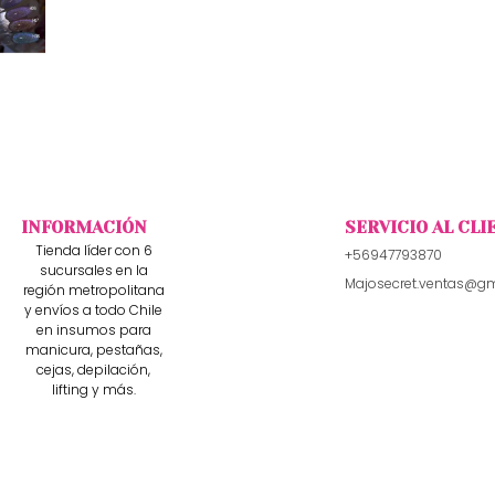
INFORMACIÓN
SERVICIO AL CLI
Tienda líder con 6
+56947793870
sucursales en la
Majosecret.ventas@g
región metropolitana
y envíos a todo Chile
en insumos para
manicura, pestañas,
cejas, depilación,
lifting y más.