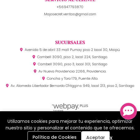
+56947793870
Majosecret.ventas@gmail.com
SUCURSALES
Avenida 5 de abril 33 mall Pumay piso 2 local 30, Maipú
Cambell 3090, piso 2, local 224, Santiago.
Cambell 3090, piso 3, local 301, Santiago
Av Nueva Providencia 2266, Providencia.
Concha y Toro 179, Puente Alto.
Av. Alameda Libertador Bernardo O'Higgins 949, local 213, piso 2, Santiago
Utilizamos cookies para mejorar tu experiencia, optimizar
MAJO SECRET © 2026
¿Te gusta mi tienda? Yo vendo con
Bsale
nuestro sitio y personalizar el contenido que te ofrecemos.
0
x
Política de Cookies
Aceptar