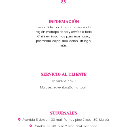
INFORMACIÓN
Tienda líder con 6 sucursales en la
región metropolitana y envíos a todo
Chile en insumos para manicura,
pestañas, cejas, depilación, lifting y
más.
SERVICIO AL CLIENTE
+56947793870
Majosecret.ventas@gmail.com
SUCURSALES
Avenida 5 de abril 33 mall Pumay piso 2 local 30, Maipú
Cambell 3090, piso 2, local 224, Santiago.