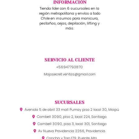
INFORMACIÓN
Tienda líder con 6 sucursales en la
región metropolitana y envíos a todo
Chile en insumos para manicura,
pestañas, cejas, depilación, lifting y
más.
SERVICIO AL CLIENTE
+56947793870
Majosecret.ventas@gmail.com
SUCURSALES
Avenida 5 de abril 33 mall Pumay piso 2 local 30, Maipú
Cambell 3090, piso 2, local 224, Santiago.
Cambell 3090, piso 3, local 301, Santiago
Av Nueva Providencia 2266, Providencia.
Concha y Toro 179, Puente Alto.