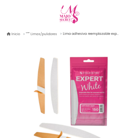
Lima adhesiva reemplazable expert 40 staleks blanca #150
Inicio
Limas/pulidores