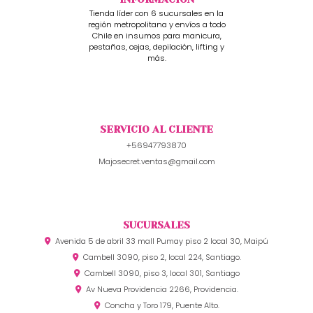
Tienda líder con 6 sucursales en la
región metropolitana y envíos a todo
Chile en insumos para manicura,
pestañas, cejas, depilación, lifting y
más.
SERVICIO AL CLIENTE
+56947793870
Majosecret.ventas@gmail.com
SUCURSALES
Avenida 5 de abril 33 mall Pumay piso 2 local 30, Maipú
Cambell 3090, piso 2, local 224, Santiago.
Cambell 3090, piso 3, local 301, Santiago
Av Nueva Providencia 2266, Providencia.
Concha y Toro 179, Puente Alto.