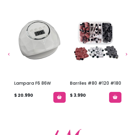
 +
Lampara F6 86W
Barriles #80 #120 #180
Henn
stos
Neg
$ 20.990
$ 3.990
$ 17