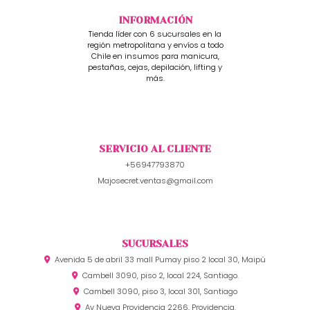
INFORMACIÓN
Tienda líder con 6 sucursales en la
región metropolitana y envíos a todo
Chile en insumos para manicura,
pestañas, cejas, depilación, lifting y
más.
SERVICIO AL CLIENTE
+56947793870
Majosecret.ventas@gmail.com
SUCURSALES
Avenida 5 de abril 33 mall Pumay piso 2 local 30, Maipú
Cambell 3090, piso 2, local 224, Santiago.
Cambell 3090, piso 3, local 301, Santiago
Av Nueva Providencia 2266, Providencia.