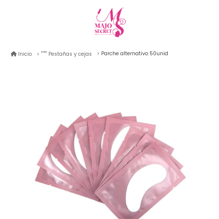
Parche alternativo 50unid
Inicio
Pestañas y cejas