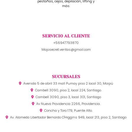
pestañas, cejas, depilación, lifting y
más.
SERVICIO AL CLIENTE
+56947793870
Majosecret.ventas@gmail.com
SUCURSALES
Avenida 5 de abril 33 mall Pumay piso 2 local 30, Maipú
Cambell 3090, piso 2, local 224, Santiago.
Cambell 3090, piso 3, local 301, Santiago
Av Nueva Providencia 2266, Providencia.
Concha y Toro 179, Puente Alto.
Av. Alameda Libertador Bernardo O'Higgins 949, local 213, piso 2, Santiago