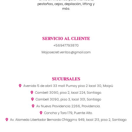
pestañas, cejas, depilación, lifting y
más.
SERVICIO AL CLIENTE
+56947793870
Majosecret.ventas@gmail.com
SUCURSALES
Avenida 5 de abril 33 mall Pumay piso 2 local 30, Maipú
Cambell 3090, piso 2, local 224, Santiago.
Cambell 3090, piso 3, local 301, Santiago
Av Nueva Providencia 2266, Providencia.
Concha y Toro 179, Puente Alto.
Av. Alameda Libertador Bernardo O'Higgins 949, local 213, piso 2, Santiago