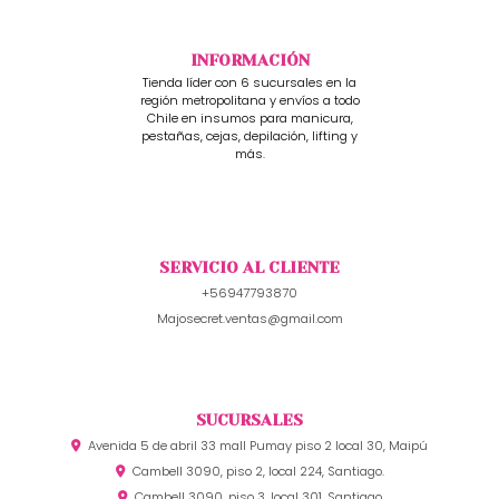
INFORMACIÓN
Tienda líder con 6 sucursales en la
región metropolitana y envíos a todo
Chile en insumos para manicura,
pestañas, cejas, depilación, lifting y
más.
SERVICIO AL CLIENTE
+56947793870
Majosecret.ventas@gmail.com
SUCURSALES
Avenida 5 de abril 33 mall Pumay piso 2 local 30, Maipú
Cambell 3090, piso 2, local 224, Santiago.
Cambell 3090, piso 3, local 301, Santiago