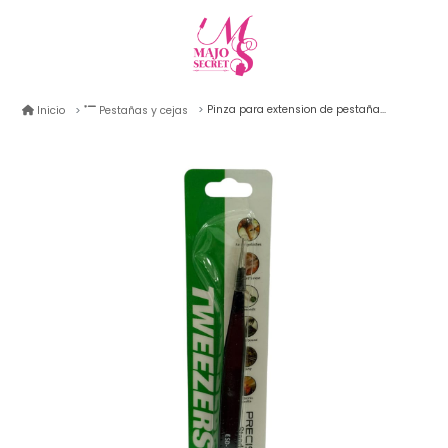
Pinza para extension de pestañas recta tweezers
Inicio
Pestañas y cejas