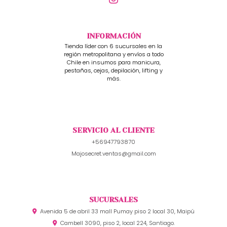
INFORMACIÓN
Tienda líder con 6 sucursales en la
región metropolitana y envíos a todo
Chile en insumos para manicura,
pestañas, cejas, depilación, lifting y
más.
SERVICIO AL CLIENTE
+56947793870
Majosecret.ventas@gmail.com
SUCURSALES
Avenida 5 de abril 33 mall Pumay piso 2 local 30, Maipú
Cambell 3090, piso 2, local 224, Santiago.