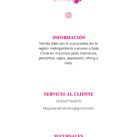
INFORMACIÓN
Tienda líder con 6 sucursales en la
región metropolitana y envíos a todo
Chile en insumos para manicura,
pestañas, cejas, depilación, lifting y
más.
SERVICIO AL CLIENTE
+56947793870
Majosecret.ventas@gmail.com
SUCURSALES