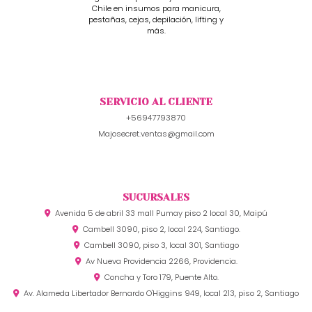
Chile en insumos para manicura,
pestañas, cejas, depilación, lifting y
más.
SERVICIO AL CLIENTE
+56947793870
Majosecret.ventas@gmail.com
SUCURSALES
Avenida 5 de abril 33 mall Pumay piso 2 local 30, Maipú
Cambell 3090, piso 2, local 224, Santiago.
Cambell 3090, piso 3, local 301, Santiago
Av Nueva Providencia 2266, Providencia.
Concha y Toro 179, Puente Alto.
Av. Alameda Libertador Bernardo O'Higgins 949, local 213, piso 2, Santiago