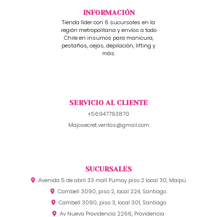
INFORMACIÓN
Tienda líder con 6 sucursales en la
región metropolitana y envíos a todo
Chile en insumos para manicura,
pestañas, cejas, depilación, lifting y
más.
SERVICIO AL CLIENTE
+56947793870
Majosecret.ventas@gmail.com
SUCURSALES
Avenida 5 de abril 33 mall Pumay piso 2 local 30, Maipú
Cambell 3090, piso 2, local 224, Santiago.
Cambell 3090, piso 3, local 301, Santiago
Av Nueva Providencia 2266, Providencia.