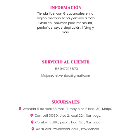
INFORMACIÓN
Tienda líder con 6 sucursales en la
región metropolitana y envíos a todo
Chile en insumos para manicura,
pestañas, cejas, depilación, lifting y
más.
SERVICIO AL CLIENTE
+56947793870
Majosecret.ventas@gmail.com
SUCURSALES
Avenida 5 de abril 33 mall Pumay piso 2 local 30, Maipú
Cambell 3090, piso 2, local 224, Santiago.
Cambell 3090, piso 3, local 301, Santiago
Av Nueva Providencia 2266, Providencia.