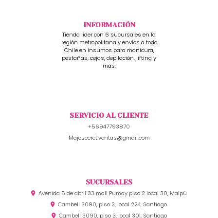
INFORMACIÓN
Tienda líder con 6 sucursales en la
región metropolitana y envíos a todo
Chile en insumos para manicura,
pestañas, cejas, depilación, lifting y
más.
SERVICIO AL CLIENTE
+56947793870
Majosecret.ventas@gmail.com
SUCURSALES
Avenida 5 de abril 33 mall Pumay piso 2 local 30, Maipú
Cambell 3090, piso 2, local 224, Santiago.
Cambell 3090, piso 3, local 301, Santiago