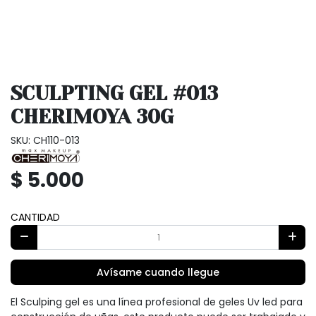
SCULPTING GEL #013
CHERIMOYA 30G
SKU: CH110-013
$ 5.000
CANTIDAD
Avísame cuando llegue
El Sculping gel es una línea profesional de geles Uv led para