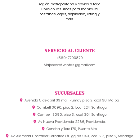
región metropolitana y envíos a todo
Chile en insumos para manicura,
pestañas, cejas, depilación, lifting y
más.
SERVICIO AL CLIENTE
+56947793870
Majosecret.ventas@gmail.com
SUCURSALES
Avenida 5 de abril 33 mall Pumay piso 2 local 30, Maipú
Cambell 3090, piso 2, local 224, Santiago.
Cambell 3090, piso 3, local 301, Santiago
Av Nueva Providencia 2266, Providencia.
Concha y Toro 179, Puente Alto.
Av. Alameda Libertador Bernardo O'Higgins 949, local 213, piso 2, Santiago