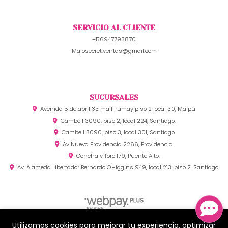
SERVICIO AL CLIENTE
+56947793870
Majosecret.ventas@gmail.com
SUCURSALES
Avenida 5 de abril 33 mall Pumay piso 2 local 30, Maipú
Cambell 3090, piso 2, local 224, Santiago.
Cambell 3090, piso 3, local 301, Santiago
Av Nueva Providencia 2266, Providencia.
Concha y Toro 179, Puente Alto.
Av. Alameda Libertador Bernardo O'Higgins 949, local 213, piso 2, Santiago
Utilizamos cookies para mejorar tu experiencia, optimizar