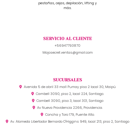
pestañas, cejas, depilación, lifting y
más.
SERVICIO AL CLIENTE
+56947793870
Majosecret.ventas@gmail.com
SUCURSALES
Avenida 5 de abril 33 mall Pumay piso 2 local 30, Maipú
Cambell 3090, piso 2, local 224, Santiago.
Cambell 3090, piso 3, local 301, Santiago
Av Nueva Providencia 2266, Providencia.
Concha y Toro 179, Puente Alto.
Av. Alameda Libertador Bernardo O'Higgins 949, local 213, piso 2, Santiago