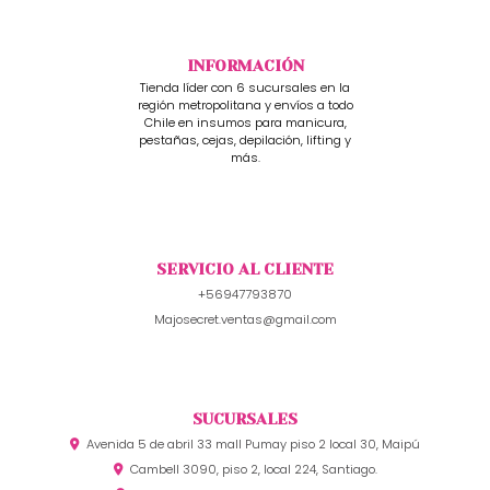
INFORMACIÓN
Tienda líder con 6 sucursales en la
región metropolitana y envíos a todo
Chile en insumos para manicura,
pestañas, cejas, depilación, lifting y
más.
SERVICIO AL CLIENTE
+56947793870
Majosecret.ventas@gmail.com
SUCURSALES
Avenida 5 de abril 33 mall Pumay piso 2 local 30, Maipú
Cambell 3090, piso 2, local 224, Santiago.