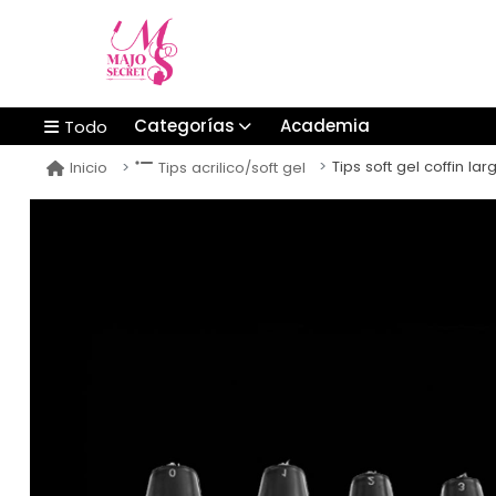
Categorías
Academia
Todo
Tips soft gel coffin l
Inicio
Tips acrilico/soft gel