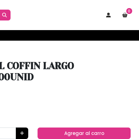
0
L COFFIN LARGO
00UNID
Agregar al carro