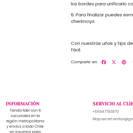
los bordes para unificarlo c
6: Para finalizar puedes esm
cherimoya
Con nuestras uñas y tips de 
fácil.
Compartir en:
INFORMACIÓN
SERVICIO AL CLI
Tienda líder con 6
+56947793870
sucursales en la
Majosecret.ventas@g
región metropolitana
y envíos a todo Chile
en insumos para