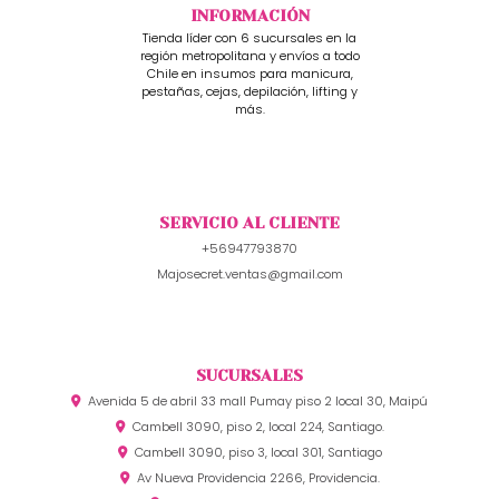
INFORMACIÓN
Tienda líder con 6 sucursales en la
región metropolitana y envíos a todo
Chile en insumos para manicura,
pestañas, cejas, depilación, lifting y
más.
SERVICIO AL CLIENTE
+56947793870
Majosecret.ventas@gmail.com
SUCURSALES
Avenida 5 de abril 33 mall Pumay piso 2 local 30, Maipú
Cambell 3090, piso 2, local 224, Santiago.
Cambell 3090, piso 3, local 301, Santiago
Av Nueva Providencia 2266, Providencia.