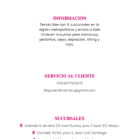
INFORMACIÓN
Tienda líder con 6 sucursales en la
región metropolitana y envíos a todo
Chile en insumos para manicura,
pestañas, cejas, depilación, lifting y
más.
SERVICIO AL CLIENTE
+56947793870
Majosecret.ventas@gmail.com
SUCURSALES
Avenida 5 de abril 33 mall Pumay piso 2 local 30, Maipú
Cambell 3090, piso 2, local 224, Santiago.