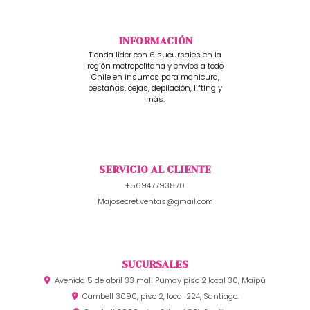
INFORMACIÓN
Tienda líder con 6 sucursales en la
región metropolitana y envíos a todo
Chile en insumos para manicura,
pestañas, cejas, depilación, lifting y
más.
SERVICIO AL CLIENTE
+56947793870
Majosecret.ventas@gmail.com
SUCURSALES
Avenida 5 de abril 33 mall Pumay piso 2 local 30, Maipú
Cambell 3090, piso 2, local 224, Santiago.