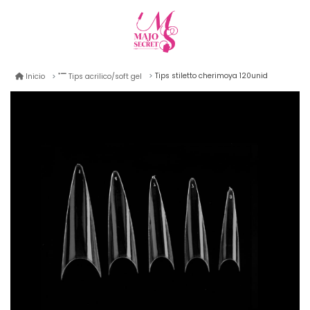
Tips stiletto cherimoya 120unid
Inicio
Tips acrilico/soft gel