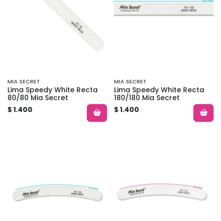
MIA SECRET
MIA SECRET
Lima Speedy White Recta
Lima Speedy White Recta
80/80 Mia Secret
180/180 Mia Secret
$ 1.400
$ 1.400