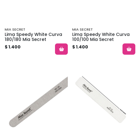
MIA SECRET
MIA SECRET
Lima Speedy White Curva
Lima Speedy White Curva
180/180 Mia Secret
100/100 Mia Secret
$ 1.400
$ 1.400