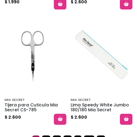
$ 1.990
$ 2.600
MIA SECRET
MIA SECRET
Tijera para Cuticula Mia
Lima Speedy White Jumbo
Secret CS-785
180/180 Mia Secret
$ 2.600
$ 2.600