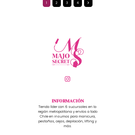
1
2
3
4
INFORMACIÓN
Tienda líder con 6 sucursales en la
región metropolitana y envíos a todo
Chile en insumos para manicura,
pestañas, cejas, depilación, lifting y
más.