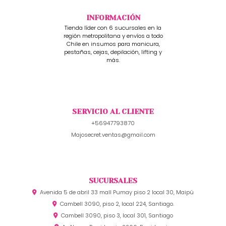
INFORMACIÓN
Tienda líder con 6 sucursales en la
región metropolitana y envíos a todo
Chile en insumos para manicura,
pestañas, cejas, depilación, lifting y
más.
SERVICIO AL CLIENTE
+56947793870
Majosecret.ventas@gmail.com
SUCURSALES
Avenida 5 de abril 33 mall Pumay piso 2 local 30, Maipú
Cambell 3090, piso 2, local 224, Santiago.
Cambell 3090, piso 3, local 301, Santiago