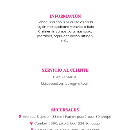
INFORMACIÓN
Tienda líder con 6 sucursales en la
región metropolitana y envíos a todo
Chile en insumos para manicura,
pestañas, cejas, depilación, lifting y
más.
SERVICIO AL CLIENTE
+56947793870
Majosecret.ventas@gmail.com
SUCURSALES
Avenida 5 de abril 33 mall Pumay piso 2 local 30, Maipú
Cambell 3090, piso 2, local 224, Santiago.