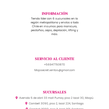
INFORMACIÓN
Tienda líder con 6 sucursales en la
región metropolitana y envíos a todo
Chile en insumos para manicura,
pestañas, cejas, depilación, lifting y
más.
SERVICIO AL CLIENTE
+56947793870
Majosecret.ventas@gmail.com
SUCURSALES
Avenida 5 de abril 33 mall Pumay piso 2 local 30, Maipú
Cambell 3090, piso 2, local 224, Santiago.