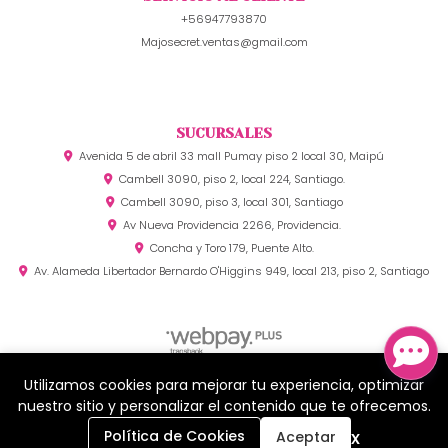
+56947793870
Majosecret.ventas@gmail.com
SUCURSALES
Avenida 5 de abril 33 mall Pumay piso 2 local 30, Maipú
Cambell 3090, piso 2, local 224, Santiago.
Cambell 3090, piso 3, local 301, Santiago
Av Nueva Providencia 2266, Providencia.
Concha y Toro 179, Puente Alto.
Av. Alameda Libertador Bernardo O'Higgins 949, local 213, piso 2, Santiago
Utilizamos cookies para mejorar tu experiencia, optimizar
MAJO SECRET © 2026
¿Te gusta mi tienda? Yo vendo con
Bsale
nuestro sitio y personalizar el contenido que te ofrecemos.
0
x
Política de Cookies
Aceptar